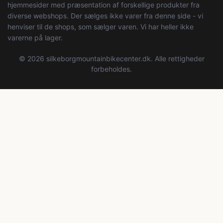
hjemmesider med præsentation af forskellige produkter fra
diverse webshops. Der sælges ikke varer fra denne side - vi
henviser til de shops, som sælger varen. Vi har heller ikke
varerne på lager.
© 2026 silkeborgmountainbikecenter.dk. Alle rettigheder
forbeholdes.