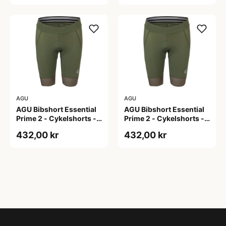
AGU
AGU
AGU Bibshort Essential
AGU Bibshort Essential
Prime 2 - Cykelshorts -
Prime 2 - Cykelshorts -
Dame - Army Grøn - Str.
Dame - Army Grøn - Str.
432,00 kr
432,00 kr
2XL
L