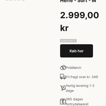
Herre - Sort - M
2.999,00
kr
Køb her
PrisMatch
Fri fragt over kr. 349
Hurtig levering 1-2
dage
365 dages
fortrydelsesret