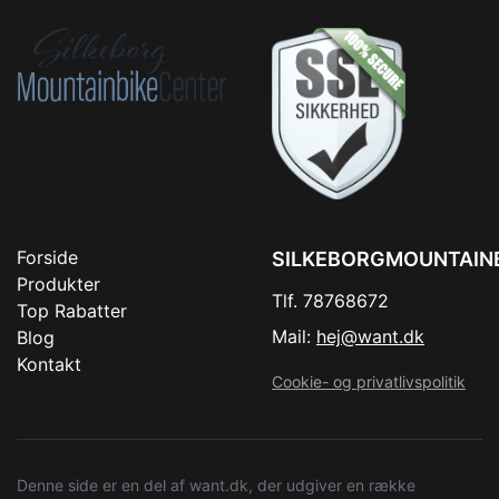
Forside
SILKEBORGMOUNTAIN
Produkter
Tlf. 78768672
Top Rabatter
Mail:
hej@want.dk
Blog
Kontakt
Cookie- og privatlivspolitik
Denne side er en del af want.dk, der udgiver en række