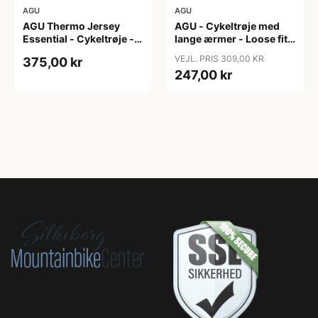
AGU
AGU
AGU Thermo Jersey
AGU - Cykeltrøje med
Essential - Cykeltrøje -
lange ærmer - Loose fit -
Dame - Army grøn - Str.
MTB - Army Grøn - Str. S
VEJL. PRIS 309,00 KR
375,00 kr
XXL
247,00 kr