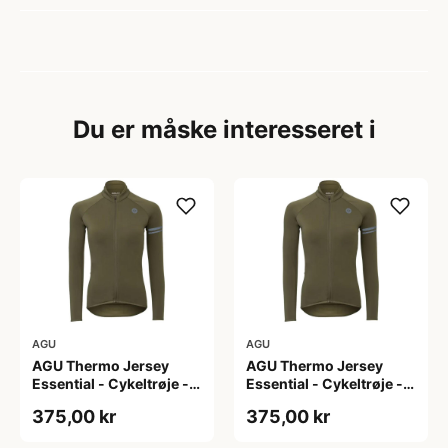
Du er måske interesseret i
AGU
AGU
AGU Thermo Jersey
AGU Thermo Jersey
Essential - Cykeltrøje -
Essential - Cykeltrøje -
Dame - Army grøn - Str.
Dame - Army grøn - Str.
375,00 kr
375,00 kr
L
M