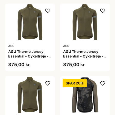
AGU
AGU
AGU Thermo Jersey
AGU Thermo Jersey
Essential - Cykeltrøje -
Essential - Cykeltrøje -
Dame - Army grøn - Str.
Dame - Army grøn - Str.
375,00 kr
375,00 kr
S
XL
SPAR 20%