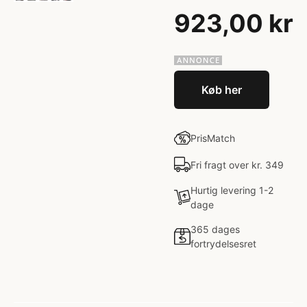
923,00 kr
Køb her
PrisMatch
Fri fragt over kr. 349
Hurtig levering 1-2
dage
365 dages
fortrydelsesret