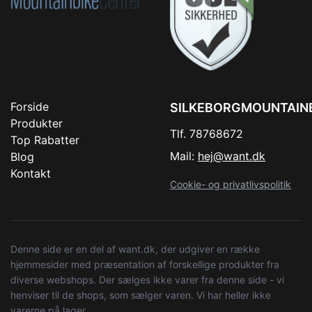
Forside
SILKEBORGMOUNTAIN
Produkter
Tlf. 78768672
Top Rabatter
Mail:
hej@want.dk
Blog
Kontakt
Cookie- og privatlivspolitik
Denne side er en del af want.dk, der udgiver en række
hjemmesider med præsentation af forskellige produkter fra
diverse webshops. Der sælges ikke varer fra denne side - vi
henviser til de shops, som sælger varen. Vi har heller ikke
varerne på lager.