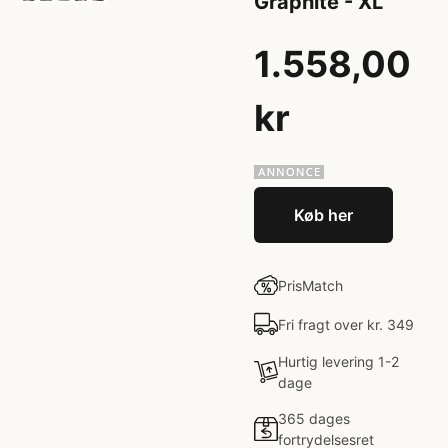
Graphite - XL
1.558,00
kr
Køb her
PrisMatch
Fri fragt over kr. 349
Hurtig levering 1-2
dage
365 dages
fortrydelsesret