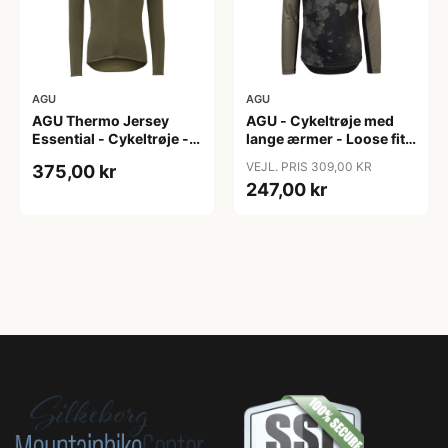
AGU
AGU
AGU Thermo Jersey
AGU - Cykeltrøje med
Essential - Cykeltrøje -
lange ærmer - Loose fit -
Dame - Army grøn - Str.
MTB - Army Grøn - Str. S
VEJL. PRIS 309,00 KR
375,00 kr
XXL
247,00 kr