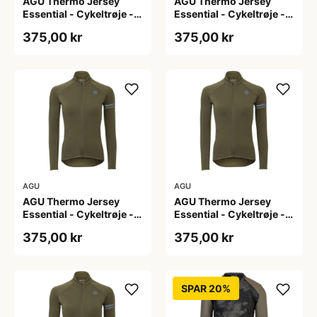
AGU Thermo Jersey
AGU Thermo Jersey
Essential - Cykeltrøje -
Essential - Cykeltrøje -
Dame - Army grøn - Str.
Dame - Army grøn - Str.
375,00 kr
375,00 kr
L
M
AGU
AGU
AGU Thermo Jersey
AGU Thermo Jersey
Essential - Cykeltrøje -
Essential - Cykeltrøje -
Dame - Army grøn - Str.
Dame - Army grøn - Str.
375,00 kr
375,00 kr
S
XL
SPAR 20%