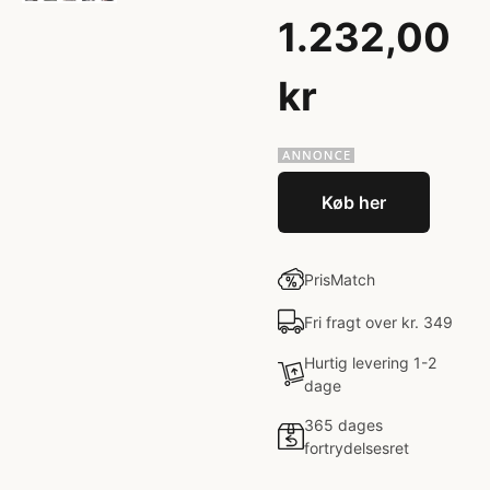
1.232,00
kr
Køb her
PrisMatch
Fri fragt over kr. 349
Hurtig levering 1-2
dage
365 dages
fortrydelsesret