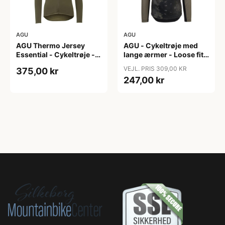
AGU
AGU
AGU Thermo Jersey
AGU - Cykeltrøje med
Essential - Cykeltrøje -
lange ærmer - Loose fit -
Dame - Army grøn - Str.
MTB - Army Grøn - Str. S
VEJL. PRIS 309,00 KR
375,00 kr
XXL
247,00 kr