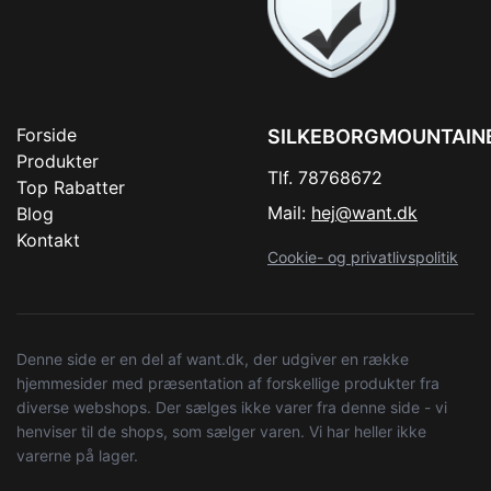
Forside
SILKEBORGMOUNTAIN
Produkter
Tlf. 78768672
Top Rabatter
Mail:
hej@want.dk
Blog
Kontakt
Cookie- og privatlivspolitik
Denne side er en del af want.dk, der udgiver en række
hjemmesider med præsentation af forskellige produkter fra
diverse webshops. Der sælges ikke varer fra denne side - vi
henviser til de shops, som sælger varen. Vi har heller ikke
varerne på lager.