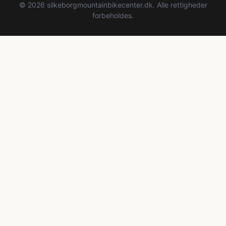
© 2026 silkeborgmountainbikecenter.dk. Alle rettigheder
forbeholdes.