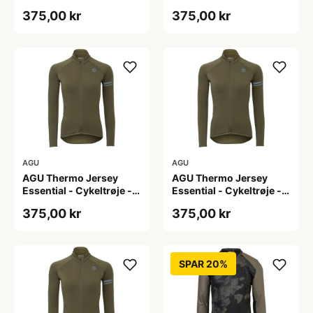
Dame - Army grøn - Str.
Dame - Army grøn - Str.
375,00 kr
375,00 kr
L
M
AGU
AGU
AGU Thermo Jersey
AGU Thermo Jersey
Essential - Cykeltrøje -
Essential - Cykeltrøje -
Dame - Army grøn - Str.
Dame - Army grøn - Str.
375,00 kr
375,00 kr
S
XL
SPAR 20%