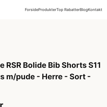
Forside
Produkter
Top Rabatter
Blog
Kontakt
e RSR Bolide Bib Shorts S11
s m/pude - Herre - Sort -
r