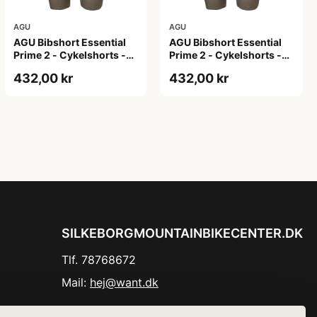
AGU
AGU
AGU Bibshort Essential
AGU Bibshort Essential
Prime 2 - Cykelshorts -
Prime 2 - Cykelshorts -
Dame - Army Grøn - Str.
Dame - Army Grøn - Str. L
432,00 kr
432,00 kr
2XL
SILKEBORGMOUNTAINBIKECENTER.DK
Tlf. 78768672
Mail:
hej@want.dk
Cookie- og privatlivspolitik