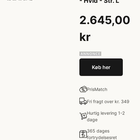
- Hvid - Str. L
2.645,00
kr
Køb her
PrisMatch
Fri fragt over kr. 349
Hurtig levering 1-2
dage
365 dages
fortrydelsesret