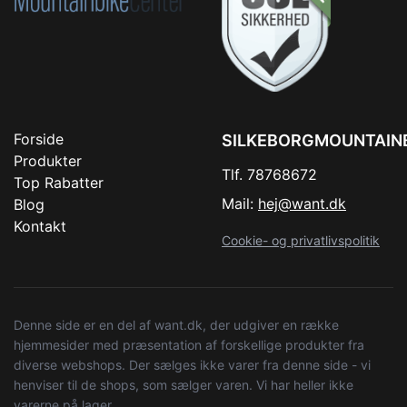
Forside
SILKEBORGMOUNTAIN
Produkter
Tlf. 78768672
Top Rabatter
Mail:
hej@want.dk
Blog
Kontakt
Cookie- og privatlivspolitik
Denne side er en del af want.dk, der udgiver en række
hjemmesider med præsentation af forskellige produkter fra
diverse webshops. Der sælges ikke varer fra denne side - vi
henviser til de shops, som sælger varen. Vi har heller ikke
varerne på lager.