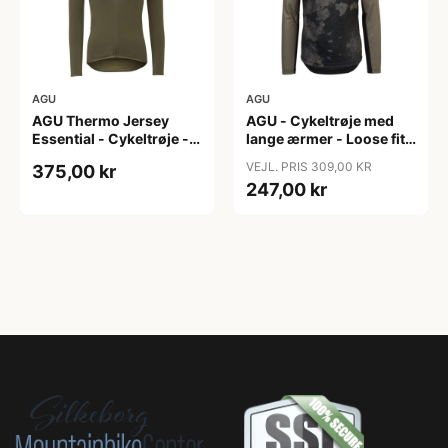
AGU
AGU
AGU Thermo Jersey
AGU - Cykeltrøje med
Essential - Cykeltrøje -
lange ærmer - Loose fit -
Dame - Army grøn - Str.
MTB - Army Grøn - Str. S
VEJL. PRIS 309,00 KR
375,00 kr
XXL
247,00 kr