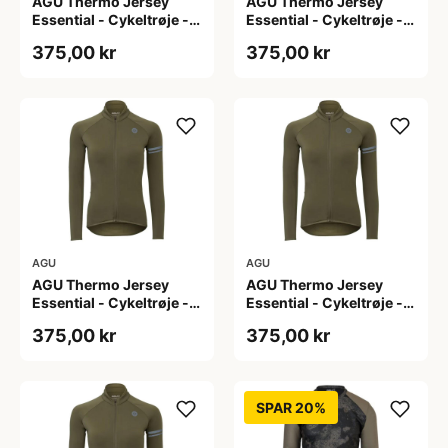
AGU Thermo Jersey
AGU Thermo Jersey
Essential - Cykeltrøje -
Essential - Cykeltrøje -
Dame - Army grøn - Str.
Dame - Army grøn - Str.
375,00 kr
375,00 kr
L
M
AGU
AGU
AGU Thermo Jersey
AGU Thermo Jersey
Essential - Cykeltrøje -
Essential - Cykeltrøje -
Dame - Army grøn - Str.
Dame - Army grøn - Str.
375,00 kr
375,00 kr
S
XL
SPAR 20%