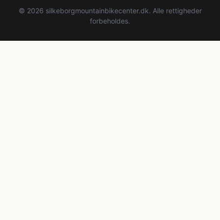
© 2026 silkeborgmountainbikecenter.dk. Alle rettigheder
forbeholdes.