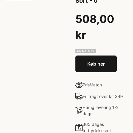
Sort - 0
508,00
kr
Køb her
PrisMatch
Fri fragt over kr. 349
Hurtig levering 1-2
dage
365 dages
fortrydelsesret