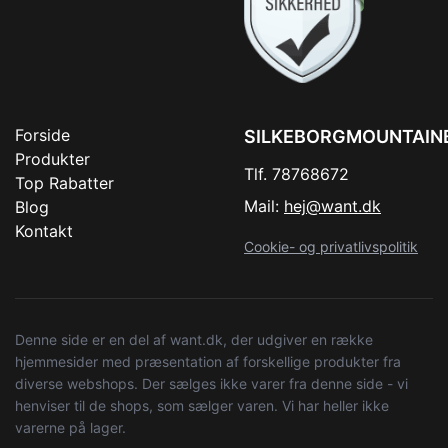
Forside
SILKEBORGMOUNTAIN
Produkter
Tlf. 78768672
Top Rabatter
Mail:
hej@want.dk
Blog
Kontakt
Cookie- og privatlivspolitik
Denne side er en del af want.dk, der udgiver en række
hjemmesider med præsentation af forskellige produkter fra
diverse webshops. Der sælges ikke varer fra denne side - vi
henviser til de shops, som sælger varen. Vi har heller ikke
varerne på lager.