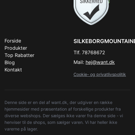
Forside
SILKEBORGMOUNTAIN
Produkter
Tlf. 78768672
Top Rabatter
Mail:
hej@want.dk
Blog
Kontakt
Cookie- og privatlivspolitik
Denne side er en del af want.dk, der udgiver en række
hjemmesider med præsentation af forskellige produkter fra
diverse webshops. Der sælges ikke varer fra denne side - vi
henviser til de shops, som sælger varen. Vi har heller ikke
varerne på lager.