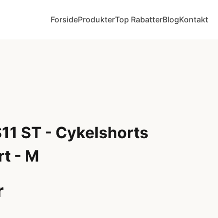
Forside
Produkter
Top Rabatter
Blog
Kontakt
11 ST - Cykelshorts
t - M
r