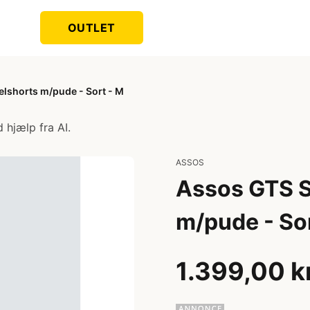
OUTLET
elshorts m/pude - Sort - M
 hjælp fra AI.
ASSOS
Assos GTS S
m/pude - Sor
1.399,00 k