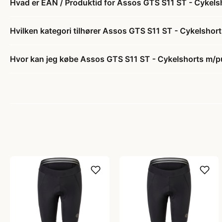
Hvad er EAN / Produktid for Assos GTS S11 ST - Cykels
Hvilken kategori tilhører Assos GTS S11 ST - Cykelshor
Hvor kan jeg købe Assos GTS S11 ST - Cykelshorts m/pu