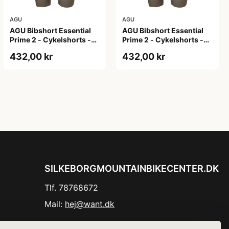
AGU
AGU
AGU Bibshort Essential
AGU Bibshort Essential
Prime 2 - Cykelshorts -
Prime 2 - Cykelshorts -
Dame - Army Grøn - Str.
Dame - Army Grøn - Str. L
432,00 kr
432,00 kr
2XL
SILKEBORGMOUNTAINBIKECENTER.DK
Tlf. 78768672
Mail:
hej@want.dk
Cookie- og privatlivspolitik