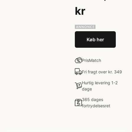
kr
Køb her
PrisMatch
Fri fragt over kr. 349
Hurtig levering 1-2
dage
365 dages
fortrydelsesret