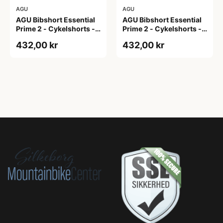
AGU
AGU
AGU Bibshort Essential
AGU Bibshort Essential
Prime 2 - Cykelshorts -
Prime 2 - Cykelshorts -
Dame - Army Grøn - Str.
Dame - Army Grøn - Str.
432,00 kr
432,00 kr
2XL
L