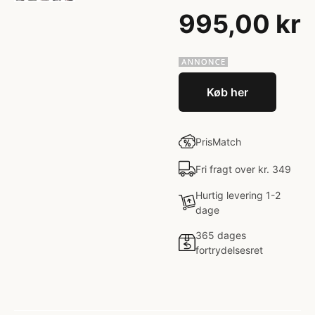
995,00 kr
Køb her
PrisMatch
Fri fragt over kr. 349
Hurtig levering 1-2
dage
365 dages
fortrydelsesret