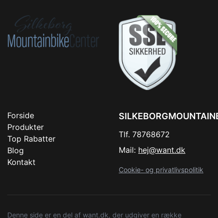
Forside
SILKEBORGMOUNTAIN
Produkter
Tlf. 78768672
Top Rabatter
Mail:
hej@want.dk
Blog
Kontakt
Cookie- og privatlivspolitik
Denne side er en del af want.dk, der udgiver en række