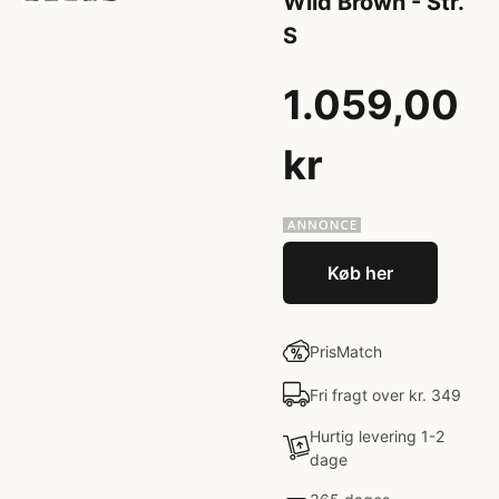
Wild Brown - Str.
S
1.059,00
kr
Køb her
PrisMatch
Fri fragt over kr. 349
Hurtig levering 1-2
dage