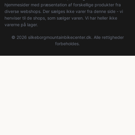
hjemmesider med præsentation af forskellige produkter fra
diverse webshops. Der sælges ikke varer fra denne side - vi
henviser til de shops, som sælger varen. Vi har heller ikke
varerne på lager.
© 2026 silkeborgmountainbikecenter.dk. Alle rettigheder
forbeholdes.