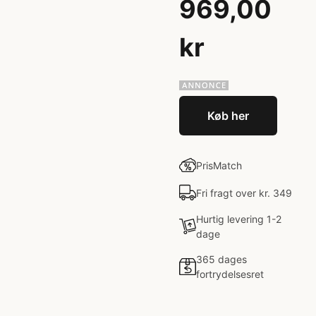
969,00
kr
Køb her
PrisMatch
Fri fragt over kr. 349
Hurtig levering 1-2
dage
365 dages
fortrydelsesret