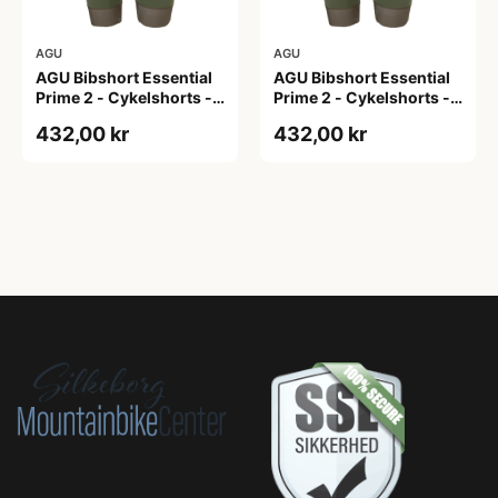
AGU
AGU
AGU Bibshort Essential
AGU Bibshort Essential
Prime 2 - Cykelshorts -
Prime 2 - Cykelshorts -
Dame - Army Grøn - Str.
Dame - Army Grøn - Str.
432,00 kr
432,00 kr
2XL
L