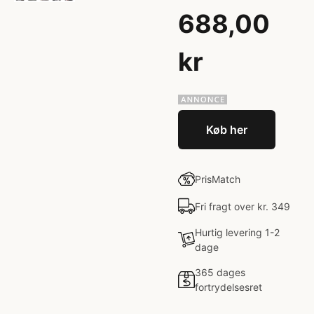
688,00
kr
Køb her
PrisMatch
Fri fragt over kr. 349
Hurtig levering 1-2
dage
365 dages
fortrydelsesret