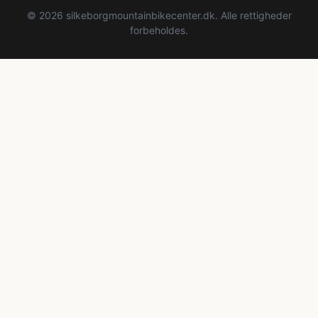
© 2026 silkeborgmountainbikecenter.dk. Alle rettigheder
forbeholdes.