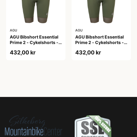
AGU
AGU
AGU Bibshort Essential
AGU Bibshort Essential
Prime 2 - Cykelshorts -
Prime 2 - Cykelshorts -
Dame - Army Grøn - Str.
Dame - Army Grøn - Str.
432,00 kr
432,00 kr
2XL
L