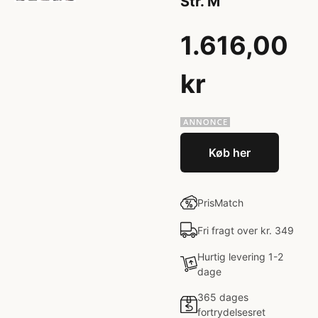
Str. M
1.616,00
kr
Køb her
PrisMatch
Fri fragt over kr. 349
Hurtig levering 1-2
dage
365 dages
fortrydelsesret