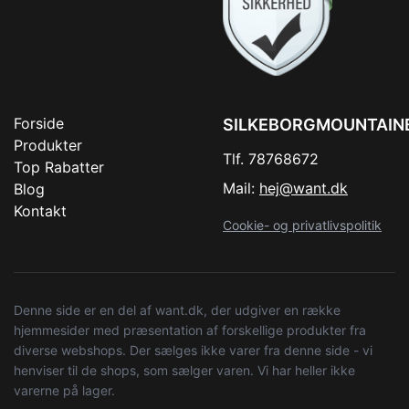
Forside
SILKEBORGMOUNTAIN
Produkter
Tlf. 78768672
Top Rabatter
Mail:
hej@want.dk
Blog
Kontakt
Cookie- og privatlivspolitik
Denne side er en del af want.dk, der udgiver en række
hjemmesider med præsentation af forskellige produkter fra
diverse webshops. Der sælges ikke varer fra denne side - vi
henviser til de shops, som sælger varen. Vi har heller ikke
varerne på lager.