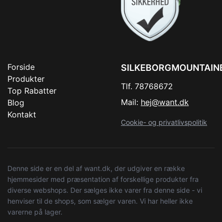
Forside
SILKEBORGMOUNTAIN
Produkter
Tlf. 78768672
Top Rabatter
Mail:
hej@want.dk
Blog
Kontakt
Cookie- og privatlivspolitik
Denne side er en del af want.dk, der udgiver en række
hjemmesider med præsentation af forskellige produkter fra
diverse webshops. Der sælges ikke varer fra denne side - vi
henviser til de shops, som sælger varen. Vi har heller ikke
varerne på lager.