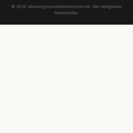
© 2026 silkeborgmountainbikecenter.dk. Alle rettigheder
forbeholdes.