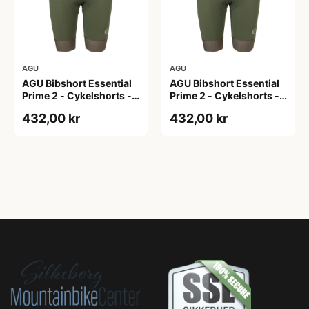
AGU
AGU
AGU Bibshort Essential
AGU Bibshort Essential
Prime 2 - Cykelshorts -
Prime 2 - Cykelshorts -
Dame - Army Grøn - Str.
Dame - Army Grøn - Str.
432,00 kr
432,00 kr
2XL
L