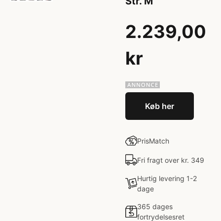
Str. M
2.239,00
kr
Køb her
PrisMatch
Fri fragt over kr. 349
Hurtig levering 1-2
dage
365 dages
fortrydelsesret