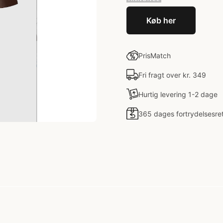
Køb her
PrisMatch
Fri fragt over kr. 349
Hurtig levering 1-2 dage
365 dages fortrydelsesre