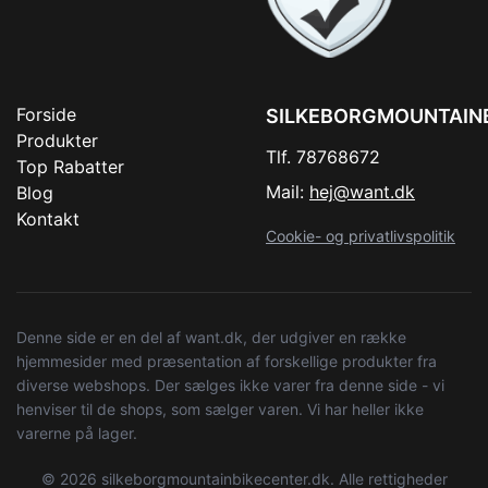
Forside
SILKEBORGMOUNTAIN
Produkter
Tlf. 78768672
Top Rabatter
Mail:
hej@want.dk
Blog
Kontakt
Cookie- og privatlivspolitik
Denne side er en del af want.dk, der udgiver en række
hjemmesider med præsentation af forskellige produkter fra
diverse webshops. Der sælges ikke varer fra denne side - vi
henviser til de shops, som sælger varen. Vi har heller ikke
varerne på lager.
© 2026 silkeborgmountainbikecenter.dk. Alle rettigheder