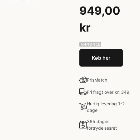
949,00
kr
Køb her
PrisMatch
Fri fragt over kr. 349
Hurtig levering 1-2
dage
365 dages
fortrydelsesret