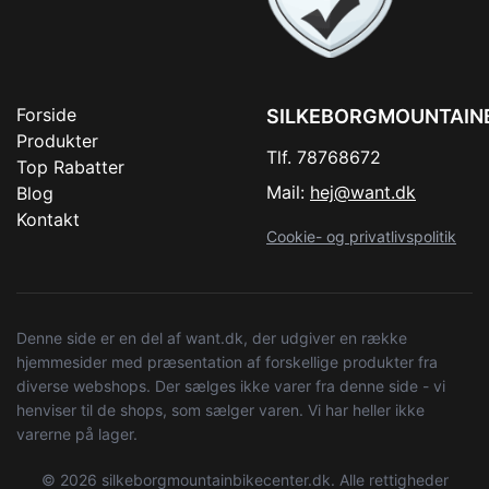
Forside
SILKEBORGMOUNTAIN
Produkter
Tlf. 78768672
Top Rabatter
Mail:
hej@want.dk
Blog
Kontakt
Cookie- og privatlivspolitik
Denne side er en del af want.dk, der udgiver en række
hjemmesider med præsentation af forskellige produkter fra
diverse webshops. Der sælges ikke varer fra denne side - vi
henviser til de shops, som sælger varen. Vi har heller ikke
varerne på lager.
© 2026 silkeborgmountainbikecenter.dk. Alle rettigheder