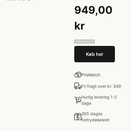
949,00
kr
Køb her
PrisMatch
Fri fragt over kr. 349
Hurtig levering 1-2
dage
365 dages
fortrydelsesret