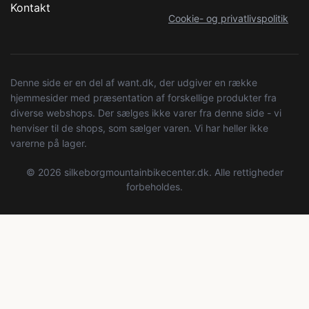
Kontakt
Cookie- og privatlivspolitik
Denne side er en del af want.dk, der udgiver en række
hjemmesider med præsentation af forskellige produkter fra
diverse webshops. Der sælges ikke varer fra denne side - vi
henviser til de shops, som sælger varen. Vi har heller ikke
varerne på lager.
© 2026 silkeborgmountainbikecenter.dk. Alle rettigheder
forbeholdes.