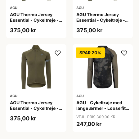
AGU
AGU
AGU Thermo Jersey
AGU Thermo Jersey
Essential - Cykeltrøje -
Essential - Cykeltrøje -
Dame - Army grøn - Str.
Dame - Army grøn - Str.
375,00 kr
375,00 kr
S
XL
SPAR 20%
AGU
AGU
AGU Thermo Jersey
AGU - Cykeltrøje med
Essential - Cykeltrøje -
lange ærmer - Loose fit -
Dame - Army grøn - Str.
MTB - Army Grøn - Str. S
VEJL. PRIS 309,00 KR
375,00 kr
XXL
247,00 kr