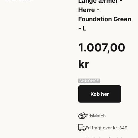
Lange ærmer -
Herre -
Foundation Green
- L
1.007,00
kr
Køb her
PrisMatch
Fri fragt over kr. 349