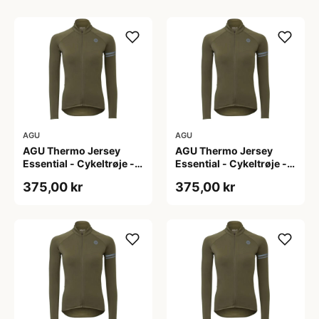
AGU
AGU
AGU Thermo Jersey
AGU Thermo Jersey
Essential - Cykeltrøje -
Essential - Cykeltrøje -
Dame - Army grøn - Str.
Dame - Army grøn - Str.
375,00 kr
375,00 kr
L
M