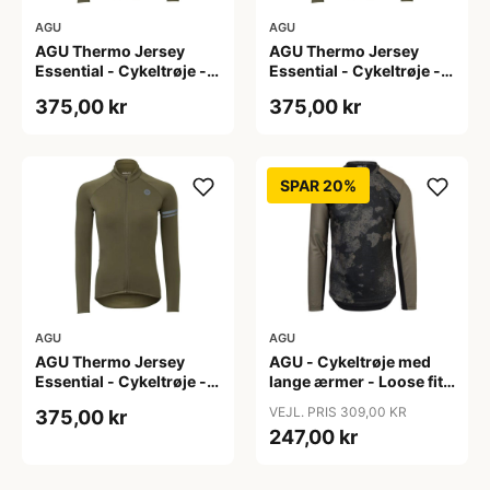
AGU
AGU
AGU Thermo Jersey
AGU Thermo Jersey
Essential - Cykeltrøje -
Essential - Cykeltrøje -
Dame - Army grøn - Str.
Dame - Army grøn - Str.
375,00 kr
375,00 kr
S
XL
SPAR 20%
AGU
AGU
AGU Thermo Jersey
AGU - Cykeltrøje med
Essential - Cykeltrøje -
lange ærmer - Loose fit -
Dame - Army grøn - Str.
MTB - Army Grøn - Str. S
VEJL. PRIS 309,00 KR
375,00 kr
XXL
247,00 kr