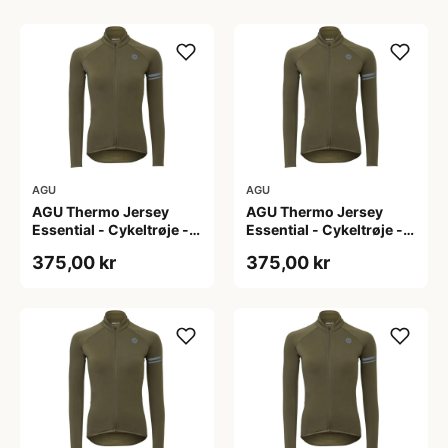
AGU
AGU
AGU Thermo Jersey
AGU Thermo Jersey
Essential - Cykeltrøje -
Essential - Cykeltrøje -
Dame - Army grøn - Str.
Dame - Army grøn - Str.
375,00 kr
375,00 kr
L
M