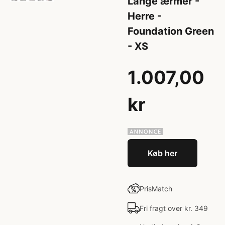
Lange ærmer -
Herre -
Foundation Green
- XS
1.007,00
kr
Køb her
PrisMatch
Fri fragt over kr. 349