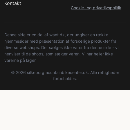
Kontakt
Cookie- og privatlivspolitik
Denne side er en del af want.dk, der udgiver en række
hjemmesider med præsentation af forskellige produkter fra
diverse webshops. Der sælges ikke varer fra denne side - vi
henviser til de shops, som sælger varen. Vi har heller ikke
varerne på lager.
© 2026 silkeborgmountainbikecenter.dk. Alle rettigheder
forbeholdes.