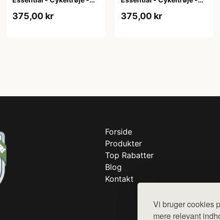
Dame - Army grøn - Str. S
Dame - Army grøn - Str.
375,00 kr
375,00 kr
XL
Forside
Produkter
Top Rabatter
Blog
Kontakt
Vi bruger cookies p
mere relevant indho