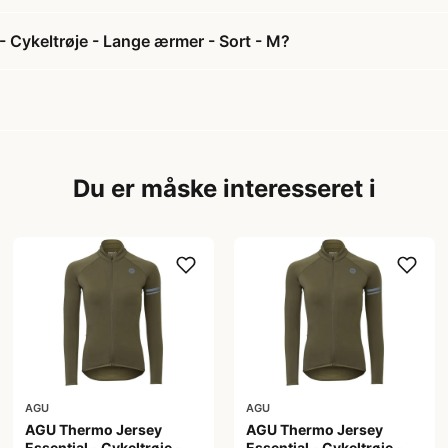
- Cykeltrøje - Lange ærmer - Sort - M?
Du er måske interesseret i
AGU
AGU
AGU Thermo Jersey
AGU Thermo Jersey
Essential - Cykeltrøje -
Essential - Cykeltrøje -