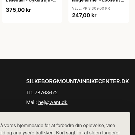
Dame - Army grøn - Str.
MTB - Army Grøn - Str. S
VEJL. PRIS 309,00 KR
375,00 kr
XXL
247,00 kr
SILKEBORGMOUNTAINBIKECENTER.DK
Tlf. 78768672
Mail:
hej@want.dk
Cookie- og privatlivspolitik
å vores hjemmeside for at forbedre din oplevelse, vise
ld og analysere trafikken. Kort sagt: for at siden fungerer