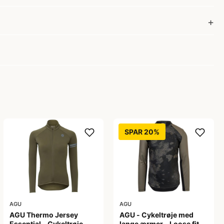
SPAR 20%
AGU
AGU
AGU Thermo Jersey
AGU - Cykeltrøje med
Essential - Cykeltrøje -
lange ærmer - Loose fit -