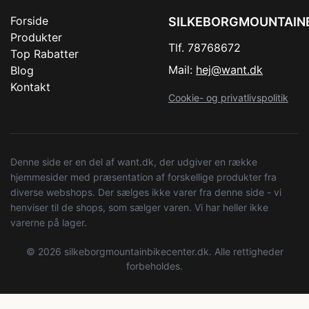
Forside
SILKEBORGMOUNTAIN
Produkter
Tlf. 78768672
Top Rabatter
Mail:
hej@want.dk
Blog
Kontakt
Cookie- og privatlivspolitik
Denne side er en del af want.dk, der udgiver en række
hjemmesider med præsentation af forskellige produkter fra
diverse webshops. Der sælges ikke varer fra denne side - vi
henviser til de shops, som sælger varen. Vi har heller ikke
varerne på lager.
© 2026 silkeborgmountainbikecenter.dk. Alle rettigheder
forbeholdes.