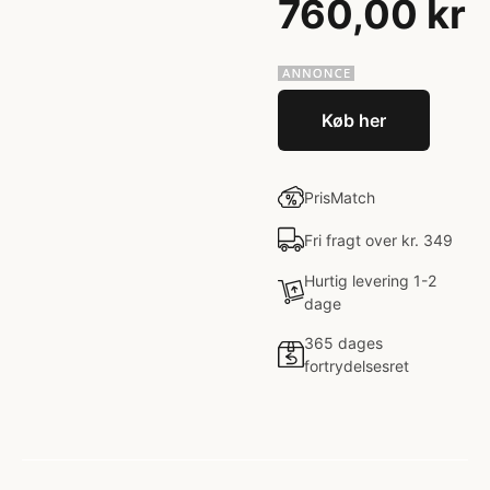
760,00 kr
Køb her
PrisMatch
Fri fragt over kr. 349
Hurtig levering 1-2
dage
365 dages
fortrydelsesret