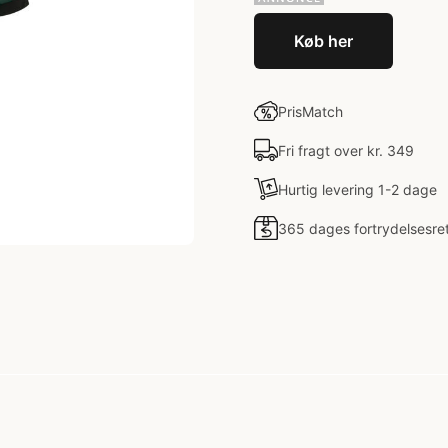
Køb her
PrisMatch
Fri fragt over kr. 349
Hurtig levering 1-2 dage
365 dages fortrydelsesre