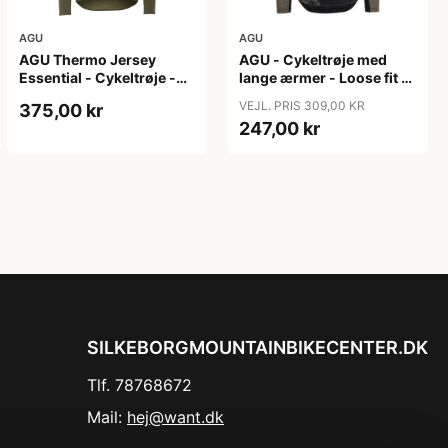
AGU
AGU
AGU Thermo Jersey
AGU - Cykeltrøje med
Essential - Cykeltrøje -
lange ærmer - Loose fit -
Dame - Army grøn - Str.
MTB - Army Grøn - Str. S
VEJL. PRIS 309,00 KR
375,00 kr
XXL
247,00 kr
SILKEBORGMOUNTAINBIKECENTER.DK
Tlf. 78768672
Mail:
hej@want.dk