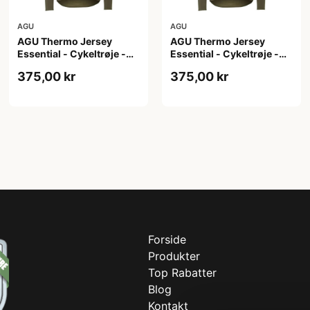
AGU
AGU
AGU Thermo Jersey
AGU Thermo Jersey
Essential - Cykeltrøje -
Essential - Cykeltrøje -
Dame - Army grøn - Str. S
Dame - Army grøn - Str.
375,00 kr
375,00 kr
XL
Forside
Produkter
Top Rabatter
Blog
Kontakt