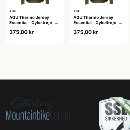
AGU
AGU
AGU Thermo Jersey
AGU Thermo Jersey
Essential - Cykeltrøje -
Essential - Cykeltrøje -
Dame - Army grøn - Str. L
Dame - Army grøn - Str.
375,00 kr
375,00 kr
M