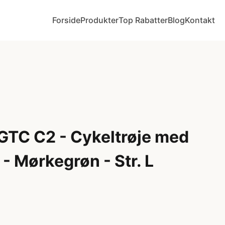
Forside
Produkter
Top Rabatter
Blog
Kontakt
 GTC C2 - Cykeltrøje med
- Mørkegrøn - Str. L