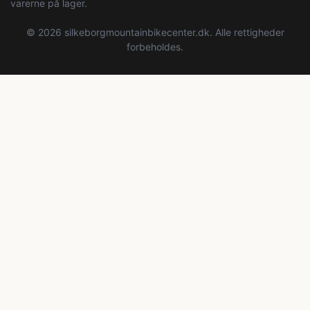
varerne på lager.
© 2026 silkeborgmountainbikecenter.dk. Alle rettigheder
forbeholdes.