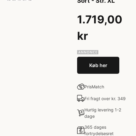
Sort - Str. XL
1.719,00
kr
Køb her
PrisMatch
Fri fragt over kr. 349
Hurtig levering 1-2
dage
365 dages
fortrydelsesret