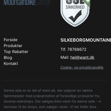
Forside
SILKEBORGMOUNTAIN
Produkter
Tlf. 78768672
Top Rabatter
Mail:
hej@want.dk
Blog
Kontakt
Cookie- og privatlivspolitik
Denne side er en del af want.dk, der udgiver en række
hjemmesider med præsentation af forskellige produkter fra
diverse webshops. Der sælges ikke varer fra denne side - vi
henviser til de shops, som sælger varen. Vi har heller ikke