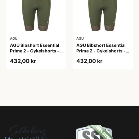
AGU
AGU
AGU Bibshort Essential
AGU Bibshort Essential
Prime 2 - Cykelshorts -
Prime 2 - Cykelshorts -
Dame - Army Grøn - Str.
Dame - Army Grøn - Str.
432,00 kr
432,00 kr
2XL
L