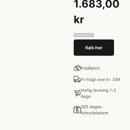
1.683,00
kr
Køb her
PrisMatch
Fri fragt over kr. 349
Hurtig levering 1-2
dage
365 dages
fortrydelsesret