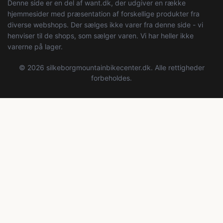
Denne side er en del af want.dk, der udgiver en række
hjemmesider med præsentation af forskellige produkter fra
diverse webshops. Der sælges ikke varer fra denne side - vi
henviser til de shops, som sælger varen. Vi har heller ikke
varerne på lager.
© 2026 silkeborgmountainbikecenter.dk. Alle rettigheder
forbeholdes.