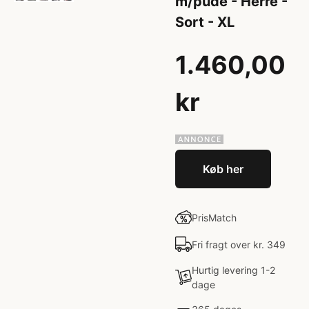
m/pude - Herre -
Sort - XL
1.460,00
kr
Køb her
PrisMatch
Fri fragt over kr. 349
Hurtig levering 1-2
dage