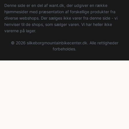
Denne side er en del af want.dk, der udgiver en række
hjemmesider med præsentation af forskellige produkter fra
diverse webshops. Der sælges ikke varer fra denne side - vi
henviser til de shops, som sælger varen. Vi har heller ikke
varerne på lager.
© 2026 silkeborgmountainbikecenter.dk. Alle rettigheder
forbeholdes.