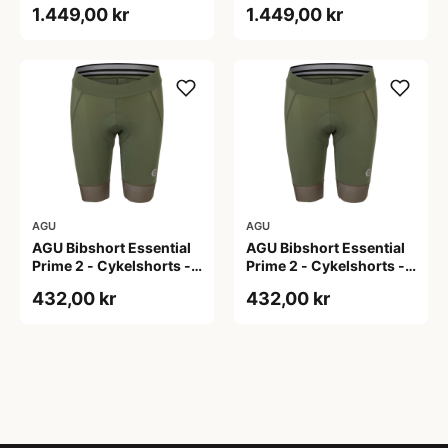
1.449,00 kr
1.449,00 kr
AGU
AGU
AGU Bibshort Essential
AGU Bibshort Essential
Prime 2 - Cykelshorts -
Prime 2 - Cykelshorts -
Dame - Army Grøn - Str.
Dame - Army Grøn - Str.
432,00 kr
432,00 kr
2XL
L