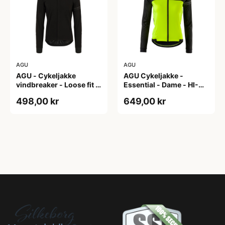
AGU
AGU
AGU - Cykeljakke
AGU Cykeljakke -
vindbreaker - Loose fit -
Essential - Dame - HI-
Sort - Str. XXXL
VIS - Sort/Gul - Str. M
498,00 kr
649,00 kr