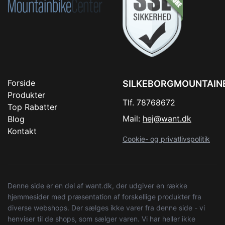
Forside
SILKEBORGMOUNTAIN
Produkter
Tlf. 78768672
Top Rabatter
Mail:
hej@want.dk
Blog
Kontakt
Cookie- og privatlivspolitik
Denne side er en del af want.dk, der udgiver en række
hjemmesider med præsentation af forskellige produkter fra
diverse webshops. Der sælges ikke varer fra denne side - vi
henviser til de shops, som sælger varen. Vi har heller ikke