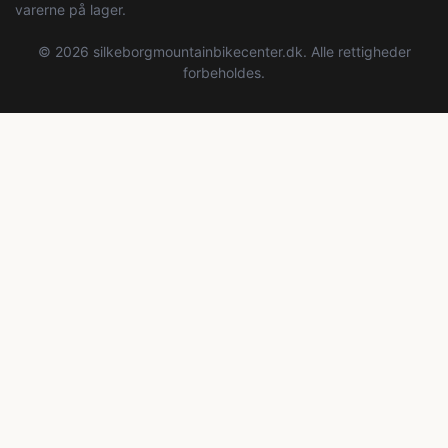
varerne på lager.
© 2026 silkeborgmountainbikecenter.dk. Alle rettigheder
forbeholdes.