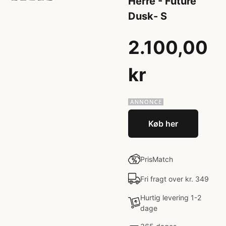
Herre - Future
Dusk- S
2.100,00
kr
Køb her
PrisMatch
Fri fragt over kr. 349
Hurtig levering 1-2
dage