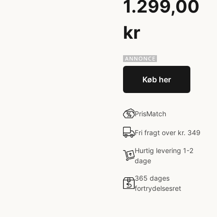
1.299,00
kr
Køb her
PrisMatch
Fri fragt over kr. 349
Hurtig levering 1-2
dage
365 dages
fortrydelsesret