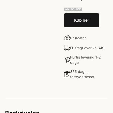
Køb her
PrisMatch
Fri fragt over kr. 349
Hurtig levering 1-2
dage
365 dages
fortrydelsesret