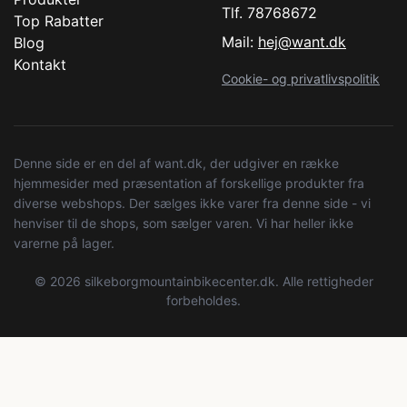
Tlf. 78768672
Top Rabatter
Mail:
hej@want.dk
Blog
Kontakt
Cookie- og privatlivspolitik
Denne side er en del af want.dk, der udgiver en række
hjemmesider med præsentation af forskellige produkter fra
diverse webshops. Der sælges ikke varer fra denne side - vi
henviser til de shops, som sælger varen. Vi har heller ikke
varerne på lager.
© 2026 silkeborgmountainbikecenter.dk. Alle rettigheder
forbeholdes.