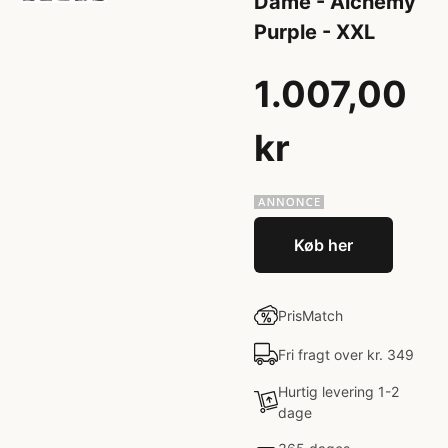
Dame - Alchemy
Purple - XXL
1.007,00
kr
Køb her
PrisMatch
Fri fragt over kr. 349
Hurtig levering 1-2
dage