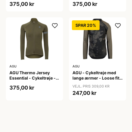
375,00 kr
375,00 kr
S
XL
SPAR 20%
AGU
AGU
AGU Thermo Jersey
AGU - Cykeltrøje med
Essential - Cykeltrøje -
lange ærmer - Loose fit -
Dame - Army grøn - Str.
MTB - Army Grøn - Str. S
VEJL. PRIS 309,00 KR
375,00 kr
XXL
247,00 kr