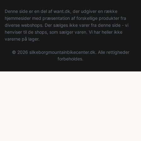
Denne side er en del af want.dk, der udgiver en række
hjemmesider med præsentation af forskellige produkter fra
diverse webshops. Der sælges ikke varer fra denne side - vi
henviser til de shops, som sælger varen. Vi har heller ikke
varerne på lager.
© 2026 silkeborgmountainbikecenter.dk. Alle rettigheder
forbeholdes.