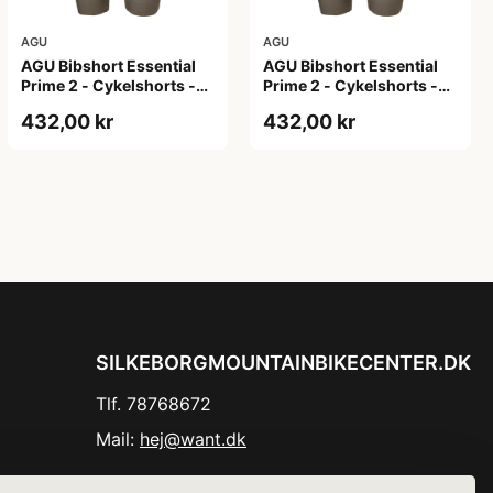
AGU
AGU
AGU Bibshort Essential
AGU Bibshort Essential
Prime 2 - Cykelshorts -
Prime 2 - Cykelshorts -
Dame - Army Grøn - Str.
Dame - Army Grøn - Str. L
432,00 kr
432,00 kr
2XL
SILKEBORGMOUNTAINBIKECENTER.DK
Tlf. 78768672
Mail:
hej@want.dk
Cookie- og privatlivspolitik