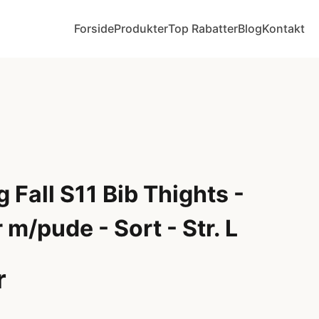
Forside
Produkter
Top Rabatter
Blog
Kontakt
 Fall S11 Bib Thights -
m/pude - Sort - Str. L
r