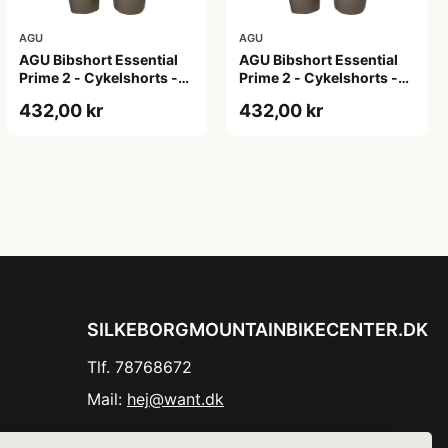
AGU
AGU
AGU Bibshort Essential
AGU Bibshort Essential
Prime 2 - Cykelshorts -
Prime 2 - Cykelshorts -
Dame - Army Grøn - Str.
Dame - Army Grøn - Str. L
432,00 kr
432,00 kr
2XL
SILKEBORGMOUNTAINBIKECENTER.DK
Tlf. 78768672
Mail:
hej@want.dk
Cookie- og privatlivspolitik