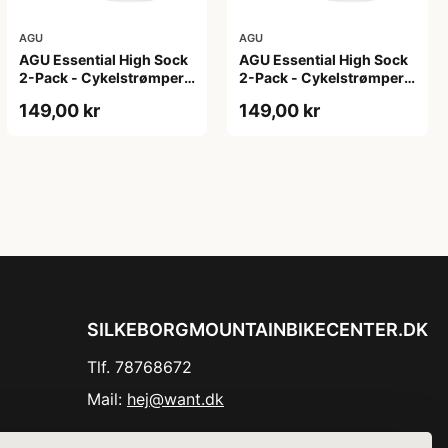
AGU
AGU
AGU Essential High Sock
AGU Essential High Sock
2-Pack - Cykelstrømper -
2-Pack - Cykelstrømper -
Hvid - L/XL
Hvid - S/M
149,00 kr
149,00 kr
SILKEBORGMOUNTAINBIKECENTER.DK
Tlf. 78768672
Mail:
hej@want.dk
Cookie- og privatlivspolitik