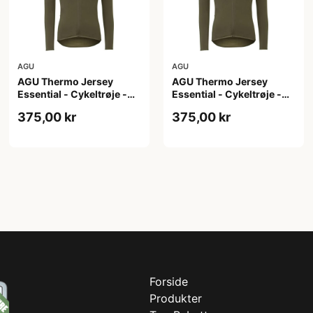
AGU
AGU
AGU Thermo Jersey
AGU Thermo Jersey
Essential - Cykeltrøje -
Essential - Cykeltrøje -
Dame - Army grøn - Str. S
Dame - Army grøn - Str.
375,00 kr
375,00 kr
XL
Forside
Produkter