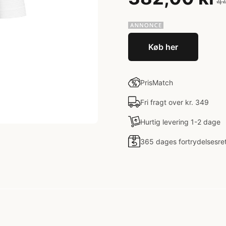
44
Køb her
PrisMatch
Fri fragt over kr. 349
Hurtig levering 1-2 dage
365 dages fortrydelsesre