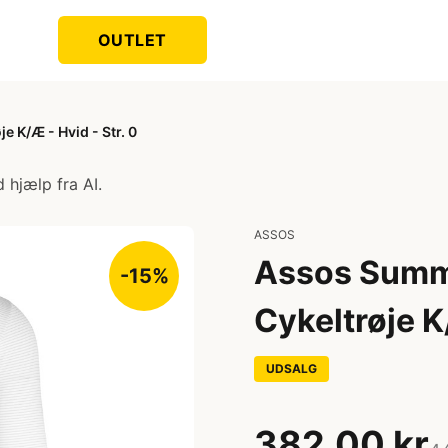
OUTLET
 K/Æ - Hvid - Str. 0
 hjælp fra AI.
ASSOS
Assos Summe
-15%
Cykeltrøje K/
UDSALG
382,00 kr