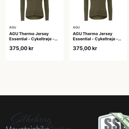
AGU
AGU
AGU Thermo Jersey
AGU Thermo Jersey
Essential - Cykeltrøje -
Essential - Cykeltrøje -
Dame - Army grøn - Str. L
Dame - Army grøn - Str.
375,00 kr
375,00 kr
M