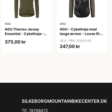
AGU
AGU
AGU Thermo Jersey
AGU - Cykeltrøje med
Essential - Cykeltrøje -
lange ærmer - Loose fit -
Dame - Army grøn - Str.
MTB - Army Grøn - Str. S
VEJL. PRIS 309,00 KR
375,00 kr
XXL
247,00 kr
SILKEBORGMOUNTAINBIKECENTER.DK
Tlf. 78768672