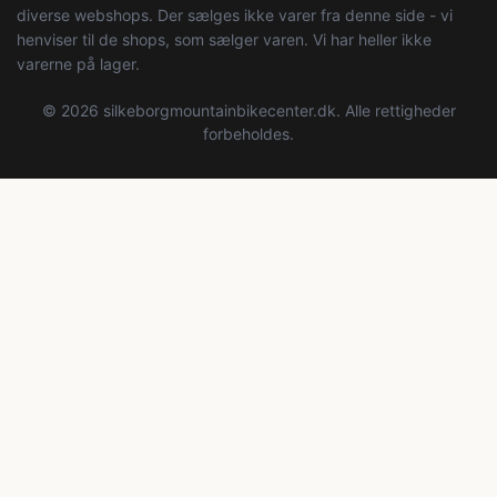
diverse webshops. Der sælges ikke varer fra denne side - vi
henviser til de shops, som sælger varen. Vi har heller ikke
varerne på lager.
© 2026 silkeborgmountainbikecenter.dk. Alle rettigheder
forbeholdes.