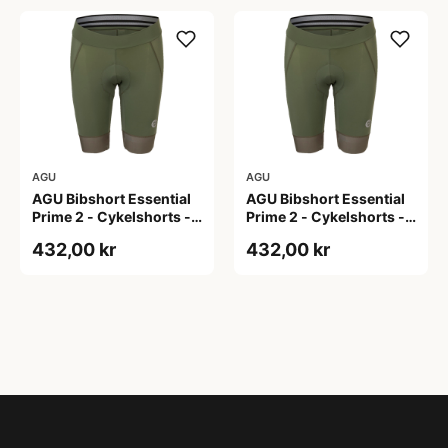
AGU
AGU
AGU Bibshort Essential
AGU Bibshort Essential
Prime 2 - Cykelshorts -
Prime 2 - Cykelshorts -
Dame - Army Grøn - Str.
Dame - Army Grøn - Str.
432,00 kr
432,00 kr
2XL
L