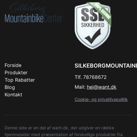
Forside
SILKEBORGMOUNTAIN
Produkter
Tlf. 78768672
Top Rabatter
Mail:
hej@want.dk
Blog
Kontakt
Cookie- og privatlivspolitik
Denne side er en del af want.dk, der udgiver en række
hjemmesider med præsentation af forskellige produkter fra