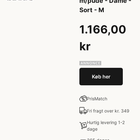
m/pude - Dame -
Sort - M
1.166,00
kr
Køb her
PrisMatch
Fri fragt over kr. 349
Hurtig levering 1-2
dage