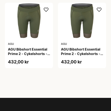
AGU
AGU
AGU Bibshort Essential
AGU Bibshort Essential
Prime 2 - Cykelshorts -
Prime 2 - Cykelshorts -
Dame - Army Grøn - Str.
Dame - Army Grøn - Str.
432,00 kr
432,00 kr
2XL
L