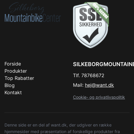
Forside
SILKEBORGMOUNTAIN
Produkter
Tlf. 78768672
Top Rabatter
Mail:
hej@want.dk
Blog
Kontakt
Cookie- og privatlivspolitik
Denne side er en del af want.dk, der udgiver en række
hjemmesider med præsentation af forskellige produkter fra