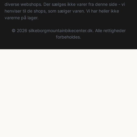
diverse webshops. Der sælges ikke varer fra denne side - vi
henviser til de shops, som sælger varen. Vi har heller ikke
varerne på lager.
© 2026 silkeborgmountainbikecenter.dk. Alle rettigheder
forbeholdes.