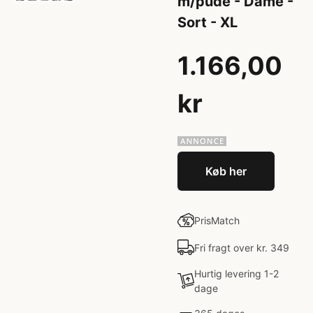
m/pude - Dame -
Sort - XL
1.166,00
kr
Køb her
PrisMatch
Fri fragt over kr. 349
Hurtig levering 1-2
dage