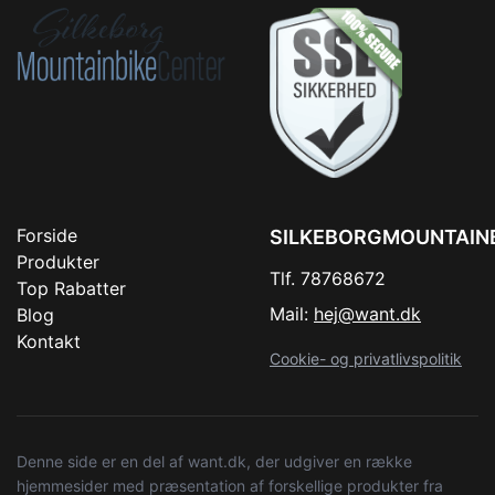
Forside
SILKEBORGMOUNTAIN
Produkter
Tlf. 78768672
Top Rabatter
Mail:
hej@want.dk
Blog
Kontakt
Cookie- og privatlivspolitik
Denne side er en del af want.dk, der udgiver en række
hjemmesider med præsentation af forskellige produkter fra