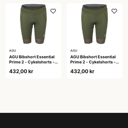
AGU
AGU
AGU Bibshort Essential
AGU Bibshort Essential
Prime 2 - Cykelshorts -
Prime 2 - Cykelshorts -
Dame - Army Grøn - Str.
Dame - Army Grøn - Str.
432,00 kr
432,00 kr
2XL
L