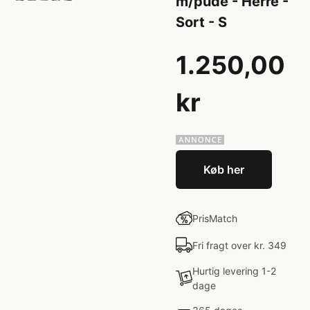
m/pude - Herre -
Sort - S
1.250,00
kr
Køb her
PrisMatch
Fri fragt over kr. 349
Hurtig levering 1-2
dage