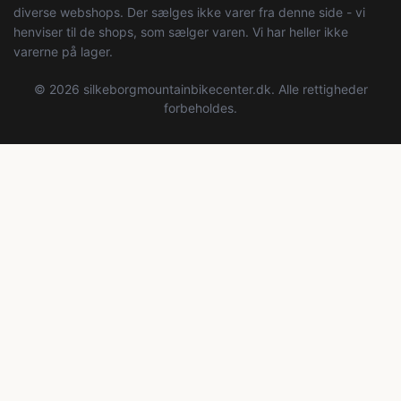
diverse webshops. Der sælges ikke varer fra denne side - vi
henviser til de shops, som sælger varen. Vi har heller ikke
varerne på lager.
© 2026 silkeborgmountainbikecenter.dk. Alle rettigheder
forbeholdes.