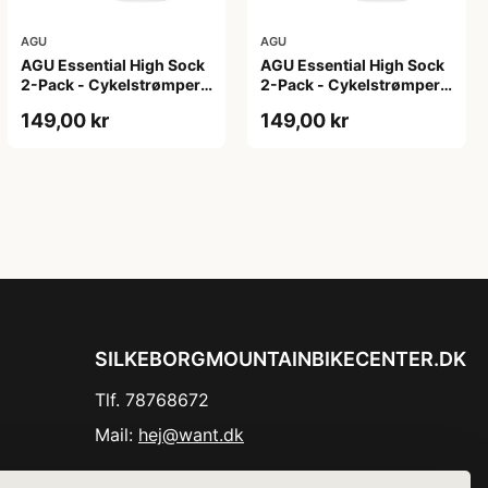
AGU
AGU
AGU Essential High Sock
AGU Essential High Sock
2-Pack - Cykelstrømper -
2-Pack - Cykelstrømper -
Hvid - L/XL
Hvid - S/M
149,00 kr
149,00 kr
SILKEBORGMOUNTAINBIKECENTER.DK
Tlf. 78768672
Mail:
hej@want.dk
Cookie- og privatlivspolitik