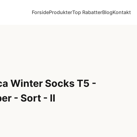
Forside
Produkter
Top Rabatter
Blog
Kontakt
ca Winter Socks T5 -
r - Sort - II