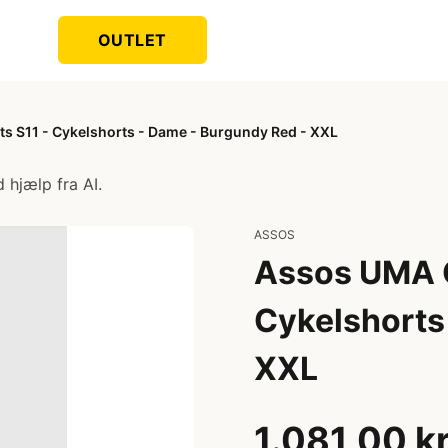
OUTLET
s S11 - Cykelshorts - Dame - Burgundy Red - XXL
 hjælp fra AI.
ASSOS
Assos UMA G
Cykelshorts
XXL
1.081,00 k