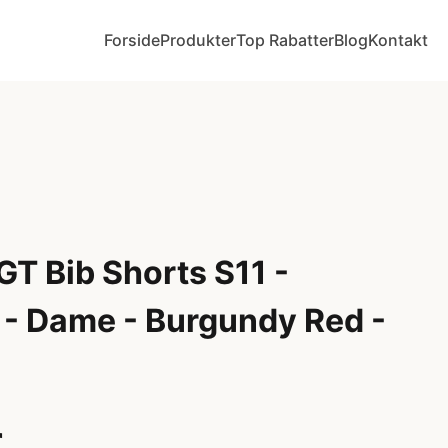
Forside
Produkter
Top Rabatter
Blog
Kontakt
T Bib Shorts S11 -
 - Dame - Burgundy Red -
r