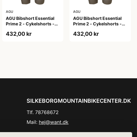
AGU
AGU
AGU Bibshort Essential
AGU Bibshort Essential
Prime 2 - Cykelshorts -
Prime 2 - Cykelshorts -
Dame - Army Grøn - Str.
Dame - Army Grøn - Str. L
432,00 kr
432,00 kr
2XL
SILKEBORGMOUNTAINBIKECENTER.DK
Tlf. 78768672
Mail:
hej@want.dk
Cookie- og privatlivspolitik