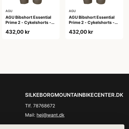
AGU
AGU
AGU Bibshort Essential
AGU Bibshort Essential
Prime 2 - Cykelshorts -
Prime 2 - Cykelshorts -
Dame - Army Grøn - Str.
Dame - Army Grøn - Str. L
432,00 kr
432,00 kr
2XL
SILKEBORGMOUNTAINBIKECENTER.DK
Tlf. 78768672
Mail:
hej@want.dk
Cookie- og privatlivspolitik