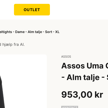
OUTLET
tights - Dame - Alm talje - Sort - XL
 hjælp fra AI.
ASSOS
Assos Uma G
- Alm talje -
953,00 kr