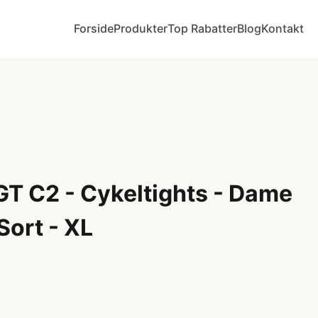
Forside
Produkter
Top Rabatter
Blog
Kontakt
T C2 - Cykeltights - Dame
 Sort - XL