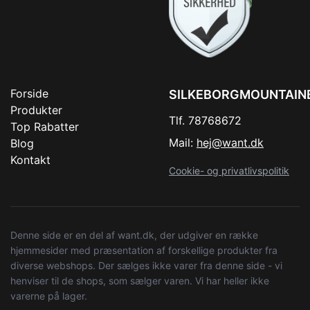
Forside
SILKEBORGMOUNTAIN
Produkter
Tlf. 78768672
Top Rabatter
Mail:
hej@want.dk
Blog
Kontakt
Cookie- og privatlivspolitik
Denne side er en del af want.dk, der udgiver en række
hjemmesider med præsentation af forskellige produkter fra
diverse webshops. Der sælges ikke varer fra denne side - vi
henviser til de shops, som sælger varen. Vi har heller ikke
varerne på lager.