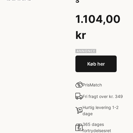
S
1.104,00
kr
Køb her
PrisMatch
Fri fragt over kr. 349
Hurtig levering 1-2
dage
365 dages
fortrydelsesret