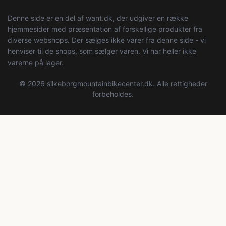
Denne side er en del af want.dk, der udgiver en række
hjemmesider med præsentation af forskellige produkter fra
diverse webshops. Der sælges ikke varer fra denne side - vi
henviser til de shops, som sælger varen. Vi har heller ikke
varerne på lager.
© 2026 silkeborgmountainbikecenter.dk. Alle rettigheder
forbeholdes.