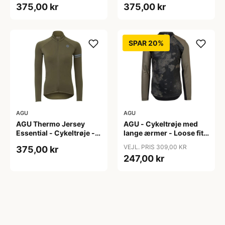
375,00 kr
375,00 kr
S
XL
SPAR 20%
AGU
AGU
AGU Thermo Jersey
AGU - Cykeltrøje med
Essential - Cykeltrøje -
lange ærmer - Loose fit -
Dame - Army grøn - Str.
MTB - Army Grøn - Str. S
VEJL. PRIS 309,00 KR
375,00 kr
XXL
247,00 kr