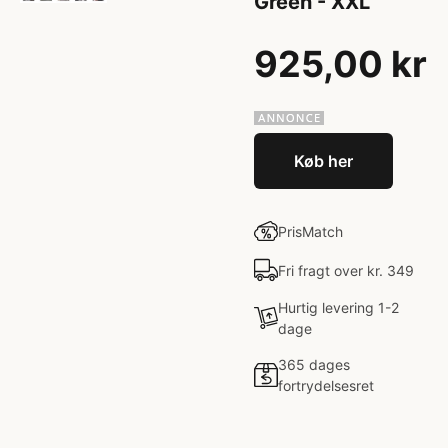
Green - XXL
925,00 kr
Køb her
PrisMatch
Fri fragt over kr. 349
Hurtig levering 1-2
dage
365 dages
fortrydelsesret