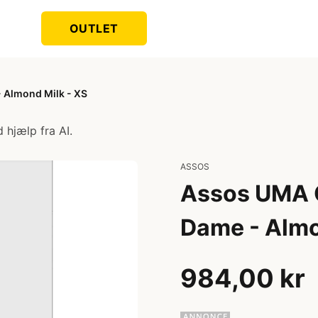
OUTLET
- Almond Milk - XS
 hjælp fra AI.
ASSOS
Assos UMA G
Dame - Almo
984,00 kr