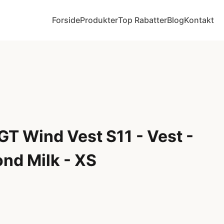
Forside
Produkter
Top Rabatter
Blog
Kontakt
T Wind Vest S11 - Vest -
nd Milk - XS