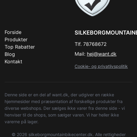
Forside
SILKEBORGMOUNTAIN
Produkter
Tlf. 78768672
Top Rabatter
Mail:
hej@want.dk
Blog
Kontakt
Cookie- og privatlivspolitik
Denne side er en del af want.dk, der udgiver en række
hjemmesider med præsentation af forskellige produkter fra
diverse webshops. Der sælges ikke varer fra denne side - vi
henviser til de shops, som sælger varen. Vi har heller ikke
varerne på lager.
© 2026 silkeborgmountainbikecenter.dk. Alle rettigheder