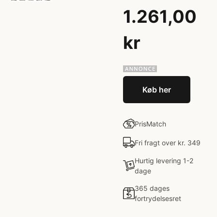
1.261,00
kr
Køb her
PrisMatch
Fri fragt over kr. 349
Hurtig levering 1-2
dage
365 dages
fortrydelsesret