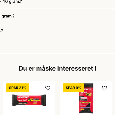
- 40 gram.?
0 gram.?
.?
Du er måske interesseret i
SPAR 21%
SPAR 9%