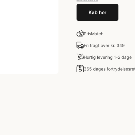
Køb her
PrisMatch
Fri fragt over kr. 349
Hurtig levering 1-2 dage
365 dages fortrydelsesre