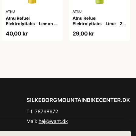
ATNU
ATNU
Atnu Refuel
Atnu Refuel
Elektrolyttabs - Lemon -
Elektrolyttabs - Lime - 20
Koffein - 20 tabs
tabs
40,00 kr
29,00 kr
SILKEBORGMOUNTAINBIKECENTER.DK
Tlf. 78768672
Mail:
hej@want.dk
Cookie- og privatlivspolitik