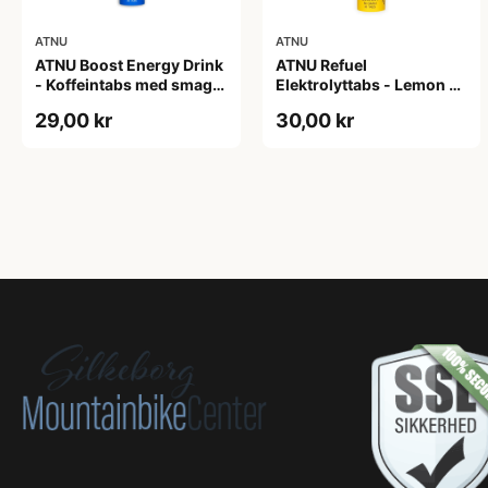
ATNU
ATNU
ATNU Boost Energy Drink
ATNU Refuel
- Koffeintabs med smag
Elektrolyttabs - Lemon -
af energidrik - 20 tabs
med koffein - 20 tabs
29,00 kr
30,00 kr