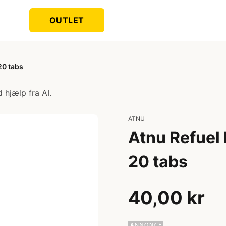
OUTLET
20 tabs
 hjælp fra AI.
ATNU
Atnu Refuel 
20 tabs
40,00 kr