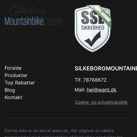
Forside
SILKEBORGMOUNTAIN
Produkter
Tlf. 78768672
Top Rabatter
Mail:
hej@want.dk
Blog
Kontakt
Cookie- og privatlivspolitik
Denne side er en del af want.dk, der udgiver en række