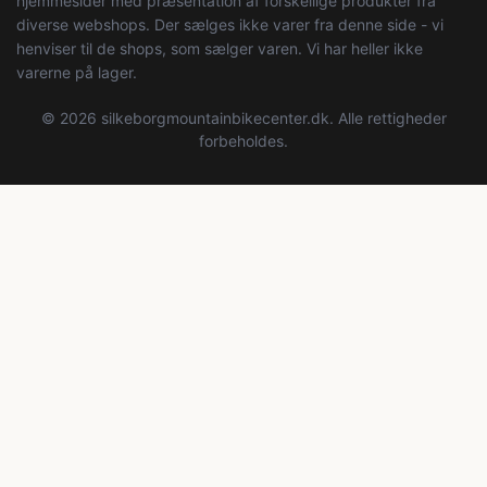
hjemmesider med præsentation af forskellige produkter fra
diverse webshops. Der sælges ikke varer fra denne side - vi
henviser til de shops, som sælger varen. Vi har heller ikke
varerne på lager.
© 2026 silkeborgmountainbikecenter.dk. Alle rettigheder
forbeholdes.