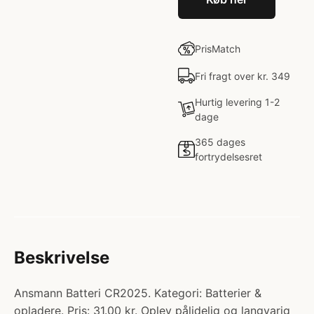
PrisMatch
Fri fragt over kr. 349
Hurtig levering 1-2
dage
365 dages
fortrydelsesret
Beskrivelse
Ansmann Batteri CR2025. Kategori: Batterier &
opladere. Pris: 31.00 kr. Oplev pålidelig og langvarig