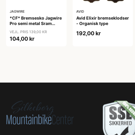
JAGWIRE
AVID
*CF* Bremsesko Jagwire
Avid Elixir bremseklodser
Pro semi metal Sram
- Organisk type
Guide Ultimate/RCS/RS/R
VEJL. PRIS 139,00 KR
192,00 kr
- Avid Trail
104,00 kr