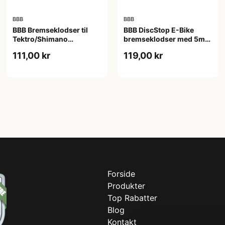
BBB
BBB
BBB Bremseklodser til
BBB DiscStop E-Bike
Tektro/Shimano
bremseklodser med 5mm
skivebremser - Deore -
organisk belægning
111,00 kr
119,00 kr
Aquila
særligt til elcykler -
Tektro Auriga
Forside
Produkter
Top Rabatter
Blog
Kontakt