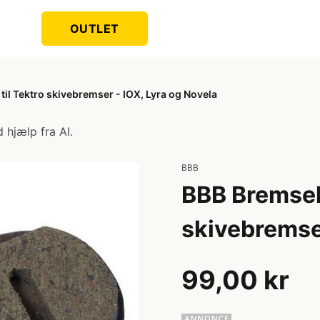
OUTLET
il Tektro skivebremser - IOX, Lyra og Novela
 hjælp fra AI.
BBB
BBB Bremsekl
skivebremser
99,00 kr