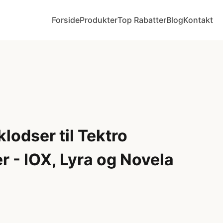
Forside
Produkter
Top Rabatter
Blog
Kontakt
odser til Tektro
 - IOX, Lyra og Novela