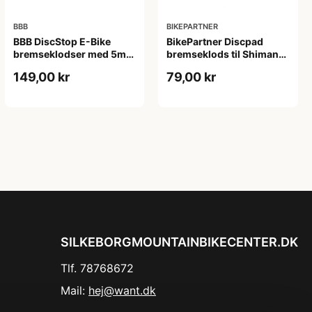
BBB
BIKEPARTNER
BBB DiscStop E-Bike
BikePartner Discpad
bremseklodser med 5mm
bremseklods til Shimano
organisk belægning
skivebremse
149,00 kr
79,00 kr
særligt til elcykler -
M515/525/465/475/495
Tektro Volan
SILKEBORGMOUNTAINBIKECENTER.DK
Tlf. 78768672
Mail:
hej@want.dk