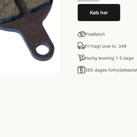
Køb her
PrisMatch
Fri fragt over kr. 349
Hurtig levering 1-2 dage
365 dages fortrydelsesre